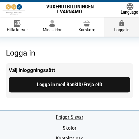
VUXENUTBILDNINGEN
I VÄRNAMO
Language
Powered
Hitta kurser
Mina sidor
Kurskorg
Logga in
Logga in
Välj inloggningssätt
Logga in med BankID/Freja eID
Frågor & svar
Skolor
Kontakta oss