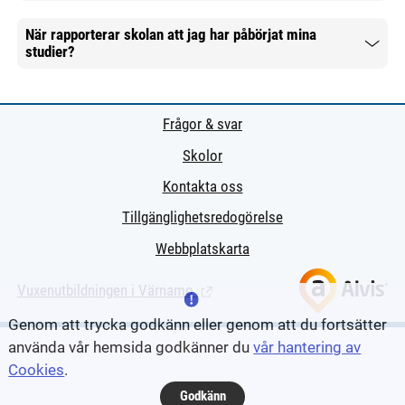
När rapporterar skolan att jag har påbörjat mina
studier?
Mer information
Frågor & svar
Skolor
Kontakta oss
Tillgänglighetsredogörelse
Webbplatskarta
Vuxenutbildningen i Värnamo
(Länk till extern sida.)
Genom att trycka godkänn eller genom att du fortsätter
använda vår hemsida godkänner du
vår hantering av
Cookies
.
Godkänn