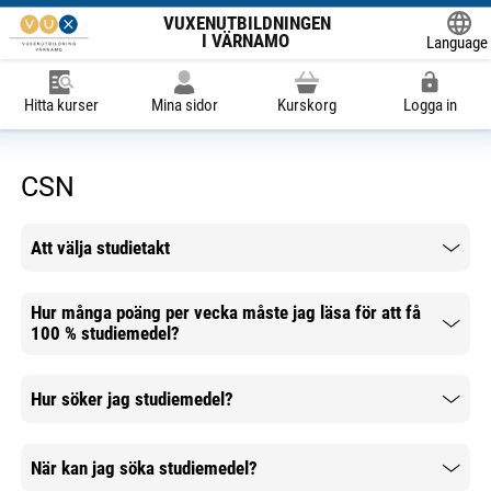
VUXENUTBILDNINGEN
I VÄRNAMO
Language
Powered
Hitta kurser
Mina sidor
Kurskorg
Logga in
CSN
Att välja studietakt
Mer information
Hur många poäng per vecka måste jag läsa för att få
100 % studiemedel?
Mer information
Hur söker jag studiemedel?
Mer information
När kan jag söka studiemedel?
Mer information